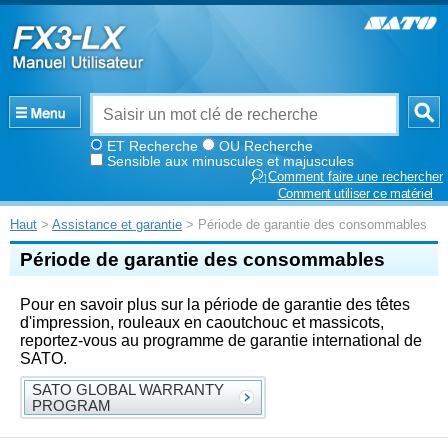
ET Recherche
OU Recherche
Sensible aux minuscules et majuscules
Comment faire une rechercher
Comment utiliser ce matériel
Haut
>
Assistance et garantie
> Période de garantie des consommables
Période de garantie des consommables
Pour en savoir plus sur la période de garantie des têtes
d'impression, rouleaux en caoutchouc et massicots,
reportez-vous au programme de garantie international de
SATO.
SATO GLOBAL WARRANTY
PROGRAM