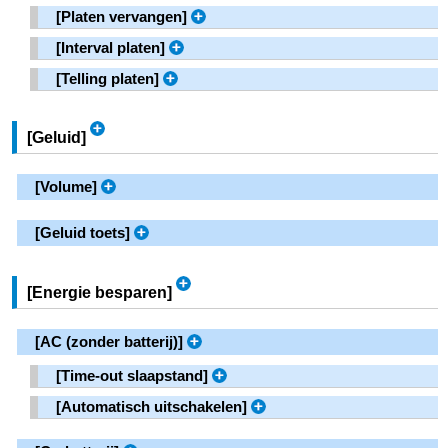
[
Platen vervangen
]
[
Interval platen
]
[
Telling platen
]
[
Geluid
]
[
Volume
]
[
Geluid toets
]
[
Energie besparen
]
[
AC (zonder batterij)
]
[
Time-out slaapstand
]
[
Automatisch uitschakelen
]