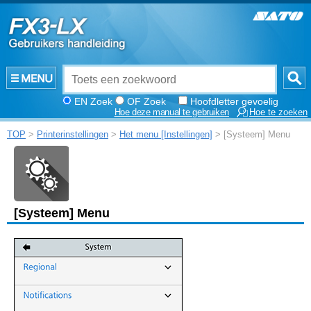
EN Zoek
OF Zoek
Hoofdletter gevoelig
Hoe deze manual te gebruiken
Hoe te zoeken
TOP
>
Printerinstellingen
>
Het menu [Instellingen]
> [Systeem] Menu
[
Systeem
]
Menu