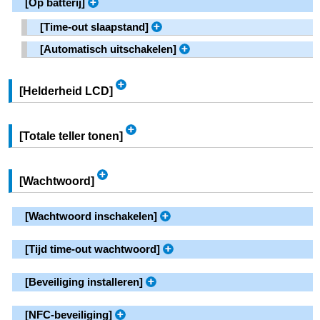
[
Op batterij
]
[
Time-out slaapstand
]
[
Automatisch uitschakelen
]
[
Helderheid LCD
]
[
Totale teller tonen
]
[
Wachtwoord
]
[
Wachtwoord inschakelen
]
[
Tijd time-out wachtwoord
]
[
Beveiliging installeren
]
[
NFC-beveiliging
]