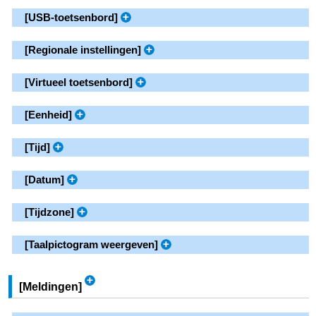
[
USB-toetsenbord
]
[
Regionale instellingen
]
[
Virtueel toetsenbord
]
[
Eenheid
]
[
Tijd
]
[
Datum
]
[
Tijdzone
]
[
Taalpictogram weergeven
]
[
Meldingen
]