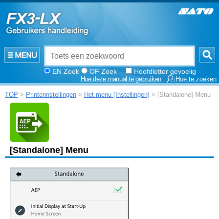
EN Zoek
OF Zoek
Hoofdletter gevoelig
Hoe deze manual te gebruiken
Hoe te zoeken
TOP
>
Printerinstellingen
>
Het menu [Instellingen]
> [Standalone] Menu
[
Standalone
]
Menu