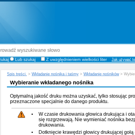
zukaj
Lub szukaj
Z uwzględnieniem wielkości liter
Jak używać tej
Spis treści.
>
Wkładanie nośnika i taśmy
>
Wkładanie nośników
> Wybier
Wybieranie wkładanego nośnika
Optymalną jakość druku można uzyskać, tylko stosując pr
przeznaczone specjalnie do danego produktu.
•
W czasie drukowania głowica drukująca i ota
się rozgrzewają. Nie wymieniać nośnika bez
drukowania.
•
Dotknięcie krawędzi głowicy drukującej go