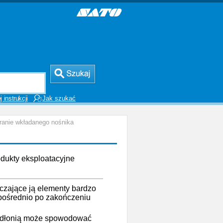
 instrukcji
Jak szukać
anie wkładanego nośnika
odukty eksploatacyjne
czające ją elementy bardzo
pośrednio po zakończeniu
łą dłonią może spowodować