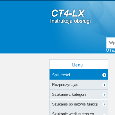
I s
Spis treści
Rozpoczynając
Szukanie z kategorii
Szukanie po nazwie funkcji
Szukanie według tego co