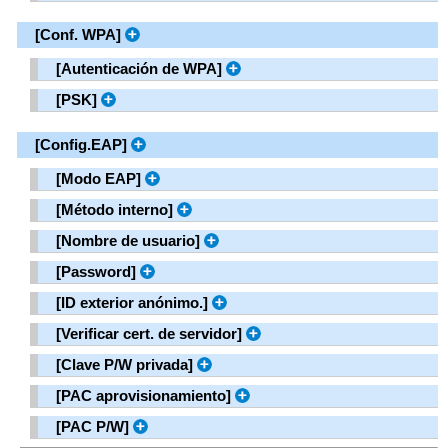
[
Conf. WPA
]
[
Autenticación de WPA
]
[
PSK
]
[
Config.EAP
]
[
Modo EAP
]
[
Método interno
]
[
Nombre de usuario
]
[
Password
]
[
ID exterior anónimo.
]
[
Verificar cert. de servidor
]
[
Clave P/W privada
]
[
PAC aprovisionamiento
]
[
PAC P/W
]