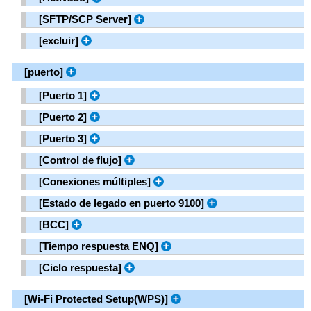
[
SFTP/SCP Server
]
[
excluir
]
[
puerto
]
[
Puerto 1
]
[
Puerto 2
]
[
Puerto 3
]
[
Control de flujo
]
[
Conexiones múltiples
]
[
Estado de legado en puerto 9100
]
[
BCC
]
[
Tiempo respuesta ENQ
]
[
Ciclo respuesta
]
[
Wi-Fi Protected Setup(WPS)
]