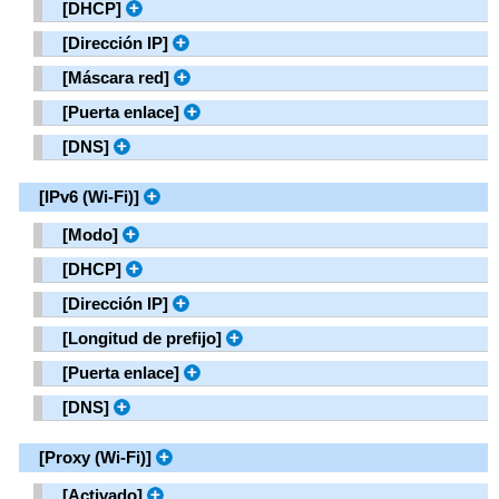
[
DHCP
]
[
Dirección IP
]
[
Máscara red
]
[
Puerta enlace
]
[
DNS
]
[
IPv6 (Wi-Fi)
]
[
Modo
]
[
DHCP
]
[
Dirección IP
]
[
Longitud de prefijo
]
[
Puerta enlace
]
[
DNS
]
[
Proxy (Wi-Fi)
]
[
Activado
]