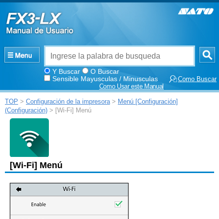
Y Buscar
O Buscar
Sensible Mayusculas / Minusculas
Como Buscar
Como Usar este Manual
TOP
>
Configuración de la impresora
>
Menú [Configuración]
(Configuración)
> [Wi-Fi] Menú
[
Wi-Fi
]
Menú