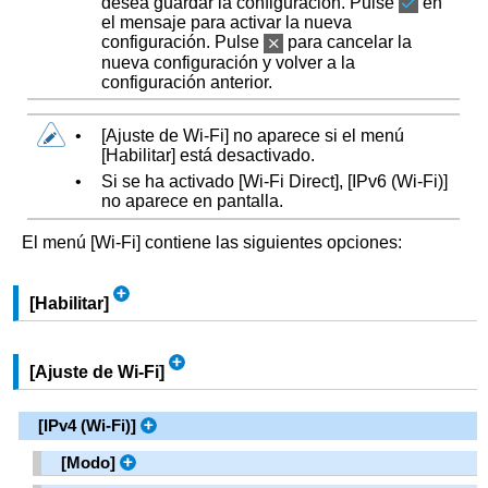
desea guardar la configuración. Pulse
en
el mensaje para activar la nueva
configuración. Pulse
para cancelar la
nueva configuración y volver a la
configuración anterior.
•
[
Ajuste de Wi-Fi
]
no aparece si el menú
[
Habilitar
]
está desactivado.
•
Si se ha activado
[
Wi-Fi Direct
]
,
[
IPv6 (Wi-Fi)
]
no aparece en pantalla.
El menú
[
Wi-Fi
]
contiene las siguientes opciones:
[
Habilitar
]
[
Ajuste de Wi-Fi
]
[
IPv4 (Wi-Fi)
]
[
Modo
]