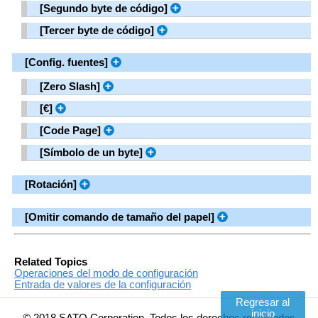
[
Segundo byte de código
]
[
Tercer byte de código
]
[
Config. fuentes
]
[
Zero Slash
]
[
€
]
[
Code Page
]
[
Símbolo de un byte
]
[
Rotación
]
[
Omitir comando de tamaño del papel
]
Related Topics
Operaciones del modo de configuración
Entrada de valores de la configuración
Regresar al
inicio
© 2018 SATO Corporation. Todos los derechos reservados