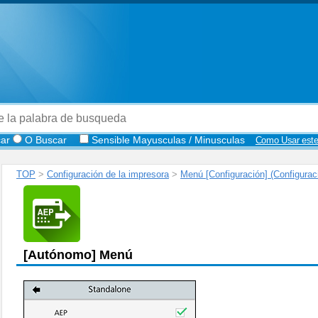
ar
O Buscar
Sensible Mayusculas / Minusculas
Como Usar este
TOP
>
Configuración de la impresora
>
Menú [Configuración] (Configurac
[
Autónomo
]
Menú