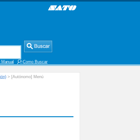
 Manual
Como Buscar
ión)
> [Autónomo] Menú