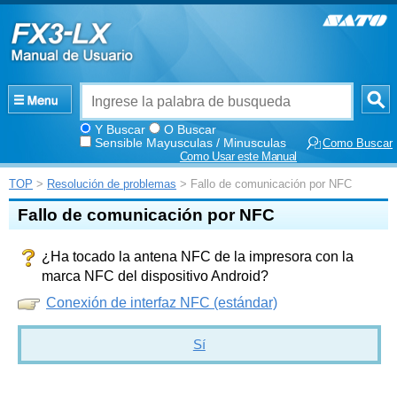
Y Buscar
O Buscar
Sensible Mayusculas / Minusculas
Como Buscar
Como Usar este Manual
TOP
>
Resolución de problemas
> Fallo de comunicación por NFC
Fallo de comunicación por NFC
¿Ha tocado la antena NFC de la impresora con la
marca NFC del dispositivo Android?
Conexión de interfaz NFC (estándar)
Sí