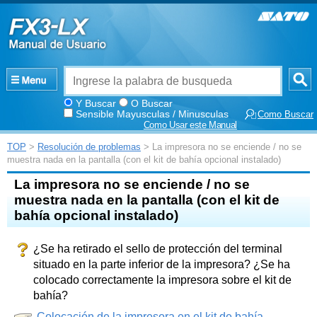
Y Buscar
O Buscar
Sensible Mayusculas / Minusculas
Como Buscar
Como Usar este Manual
TOP
>
Resolución de problemas
> La impresora no se enciende / no se
muestra nada en la pantalla (con el kit de bahía opcional instalado)
La impresora no se enciende / no se
muestra nada en la pantalla (con el kit de
bahía opcional instalado)
¿Se ha retirado el sello de protección del terminal
situado en la parte inferior de la impresora? ¿Se ha
colocado correctamente la impresora sobre el kit de
bahía?
Colocación de la impresora en el kit de bahía