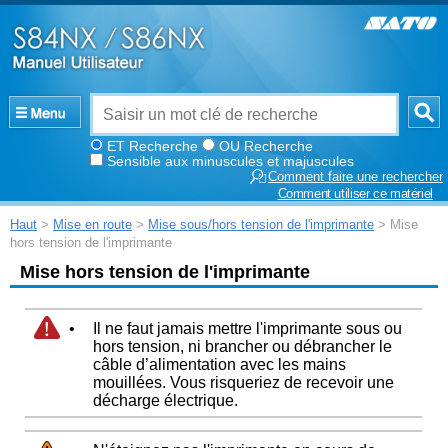
ET Recherche
OU Recherche
Sensible aux minuscules et majuscules
Comment faire une rechercher
Comment utiliser ce matériel
Haut
>
Mise en route
>
Mise sous/hors tension de l'imprimante
> Mise
hors tension de l'imprimante
Mise hors tension de l'imprimante
•
Il ne faut jamais mettre l'imprimante sous ou
hors tension, ni brancher ou débrancher le
câble d’alimentation avec les mains
mouillées. Vous risqueriez de recevoir une
décharge électrique.