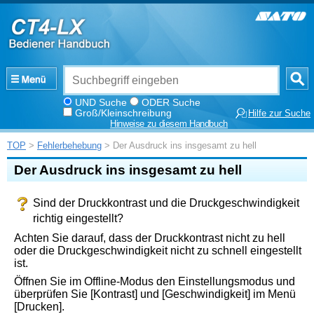
UND Suche
ODER Suche
Groß/Kleinschreibung
Hilfe zur Suche
Hinweise zu diesem Handbuch
TOP
>
Fehlerbehebung
> Der Ausdruck ins insgesamt zu hell
Der Ausdruck ins insgesamt zu hell
Sind der Druckkontrast und die Druckgeschwindigkeit
richtig eingestellt?
Achten Sie darauf, dass der Druckkontrast nicht zu hell
oder die Druckgeschwindigkeit nicht zu schnell eingestellt
ist.
Öffnen Sie im Offline-Modus den Einstellungsmodus und
überprüfen Sie
[
Kontrast
]
und
[
Geschwindigkeit
]
im Menü
[
Drucken
]
.