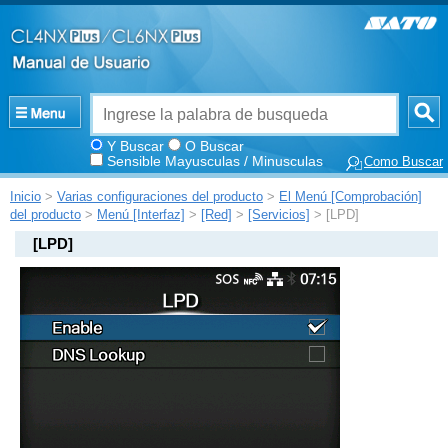
Y Buscar
O Buscar
Sensible Mayusculas / Minusculas
Como Buscar
Inicio
>
Varias configuraciones del producto
>
El Menú [Comprobación]
del producto
>
Menú [Interfaz]
>
[Red]
>
[Servicios]
> [LPD]
[
LPD
]