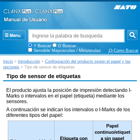
Y Buscar
O Buscar
Sensible Mayusculas / Minusculas
Como Buscar
Inicio
>
Introducción
>
Configuración del producto según el papel y las
opciones
> Tipo de sensor de etiquetas
Tipo de sensor de etiquetas
El producto ajusta la posición de impresión detectando I-
Marks o intervalos en el papel (etiqueta) mediante los
sensores.
A continuación se indican los intervalos o I-Marks de los
diferentes tipos del papel:
Papel
continuo/etiquet
Etiqueta con
a sin papel