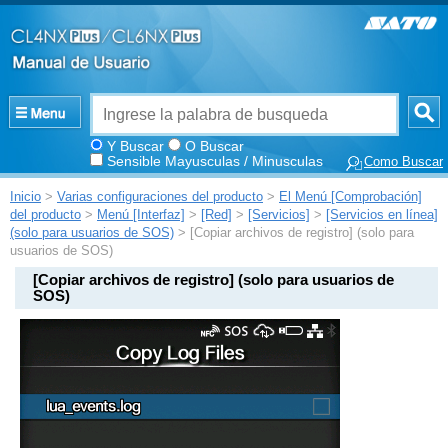
Y Buscar
O Buscar
Sensible Mayusculas / Minusculas
Como Buscar
Inicio
>
Varias configuraciones del producto
>
El Menú [Comprobación]
del producto
>
Menú [Interfaz]
>
[Red]
>
[Servicios]
>
[Servicios en línea]
(solo para usuarios de SOS)
> [Copiar archivos de registro] (solo para
usuarios de SOS)
[
Copiar archivos de registro
]
(solo para usuarios de
SOS)