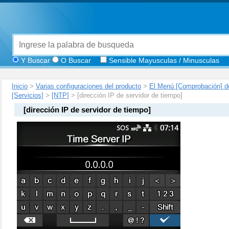
Y Buscar
O Buscar
Sensible Mayusculas / Minusculas
Inicio
>
Varias configuraciones del producto
>
El Menú [Comprobación] de
[Servicios]
>
[NTP]
> [dirección IP de servidor de tiempo]
[
dirección IP de servidor de tiempo
]