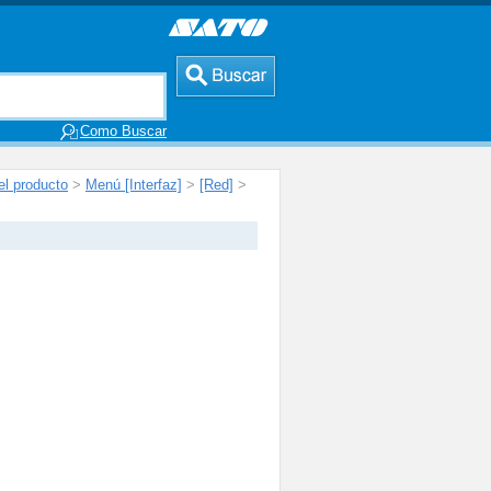
Como Buscar
l producto
>
Menú [Interfaz]
>
[Red]
>