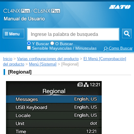
Y Buscar
O Buscar
Sensible Mayusculas / Minusculas
Como Buscar
Inicio
>
Varias configuraciones del producto
>
El Menú [Comprobación]
del producto
>
Menú [Sistema]
> [Regional]
[
Regional
]