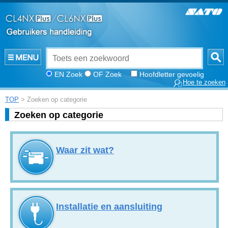
EN Zoek
OF Zoek
Hoofdletter gevoelig
Hoe te zoeken
TOP
> Zoeken op categorie
Zoeken op categorie
Waar zit wat?
Installatie en aansluiting