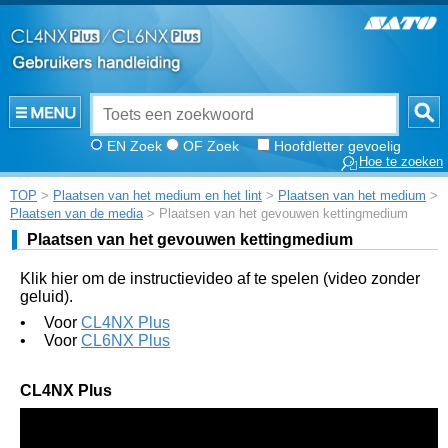
EN Zoek
OF Zoek
Hoofdletter gevoelig
Hoe te zoeken
TOP
>
Plaatsen van het medium en het lint
>
Plaatsen van het medium
>
Plaatsen van de media
> Plaatsen van het gevouwen kettingmedium
Plaatsen van het gevouwen kettingmedium
Klik hier om de instructievideo af te spelen (video zonder
geluid).
•
Voor
CL4NX Plus
•
Voor
CL6NX Plus
CL4NX Plus