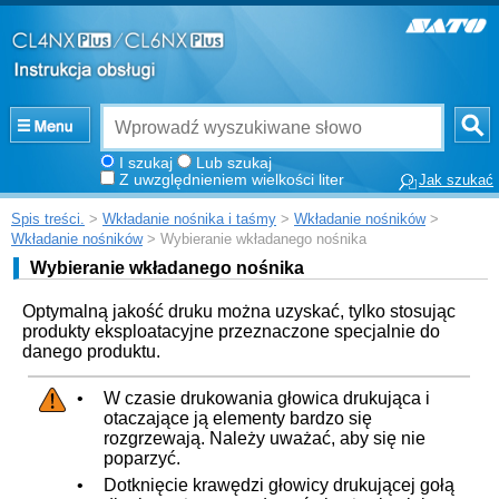
I szukaj
Lub szukaj
Z uwzględnieniem wielkości liter
Jak szukać
Spis treści.
>
Wkładanie nośnika i taśmy
>
Wkładanie nośników
>
Wkładanie nośników
> Wybieranie wkładanego nośnika
Wybieranie wkładanego nośnika
Optymalną jakość druku można uzyskać, tylko stosując
produkty eksploatacyjne przeznaczone specjalnie do
danego produktu.
•
W czasie drukowania głowica drukująca i
otaczające ją elementy bardzo się
rozgrzewają. Należy uważać, aby się nie
poparzyć.
•
Dotknięcie krawędzi głowicy drukującej gołą