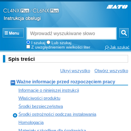
I szukaj
Lub szukaj
Z uwzględnieniem wielkości liter
Jak szukać
Spis treści
Ukryj wszystko
Otwórz wszystko
Ważne informacje przed rozpoczęciem pracy
Informacje o niniejszej instrukcji
Właściwości produktu
Środki bezpieczeństwa
Środki ostrożności podczas instalowania
Homologacja
Materiały szkodliwe dla środowiska