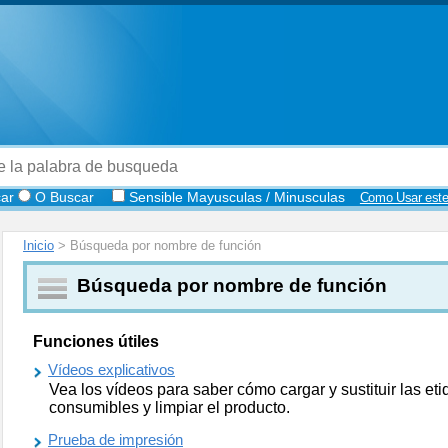
ar
O Buscar
Sensible Mayusculas / Minusculas
Como Usar este
Inicio
> Búsqueda por nombre de función
Búsqueda por nombre de función
Funciones útiles
Vídeos explicativos
Vea los vídeos para saber cómo cargar y sustituir las etiq
consumibles y limpiar el producto.
Prueba de impresión