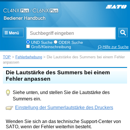
UND Suche
ODER Suche
Groß/Kleinschreibung
Hilfe zur Suche
TOP
>
Fehlerbehebung
> Die Lautstärke des Summers bei einem Fehler
anpassen
Die Lautstärke des Summers bei einem
Fehler anpassen
Siehe unten, und stellen Sie die Lautstärke des
Summers ein.
Einstellung der Summerlautstärke des Druckers
Wenden Sie sich an das technische Support-Center von
SATO, wenn der Fehler weiterhin besteht.