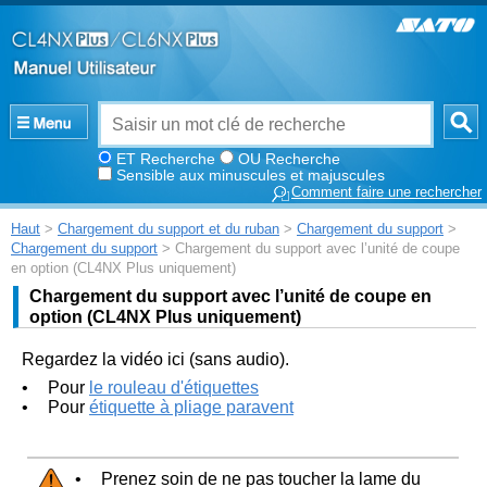
ET Recherche
OU Recherche
Sensible aux minuscules et majuscules
Comment faire une rechercher
Haut
>
Chargement du support et du ruban
>
Chargement du support
>
Chargement du support
> Chargement du support avec l’unité de coupe
en option (CL4NX Plus uniquement)
Chargement du support avec l’unité de coupe en
option (
CL4NX Plus
uniquement)
Regardez la vidéo ici (sans audio).
•
Pour
le rouleau d'étiquettes
•
Pour
étiquette à pliage paravent
•
Prenez soin de ne pas toucher la lame du